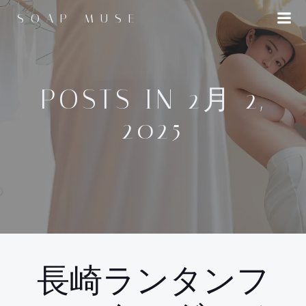
コ
SOAP MUSE
ン
テ
ン
ツ
へ
POSTS IN 2月 2,
ス
2025
キ
ッ
プ
長崎ランタンフ