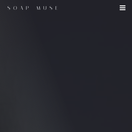
コ
SOAP MUSE
ン
テ
ン
ツ
へ
ス
キ
ッ
プ