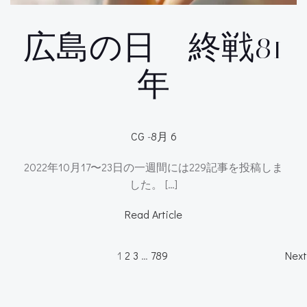
広島の日 終戦81
年
CG
-
8月 6
2022年10月17〜23日の一週間には229記事を投稿しま
した。 […]
Read Article
Posts
P
Page
Page
Page
Page
1
2
3
…
789
Next
navigation
n