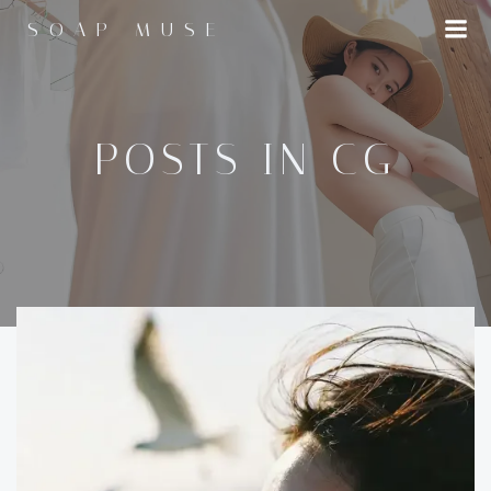
コ
SOAP MUSE
ン
テ
ン
ツ
へ
POSTS IN
CG
ス
キ
ッ
プ