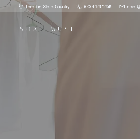
コ
Location, State, Country
(000) 123 12345
email@
ン
テ
ン
SOAP MUSE
ツ
へ
ス
キ
ッ
プ