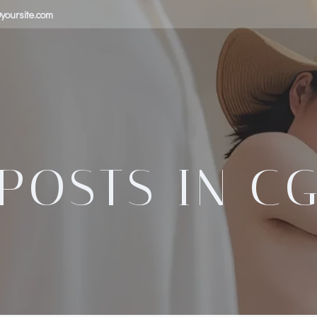
yoursite.com
POSTS IN
C