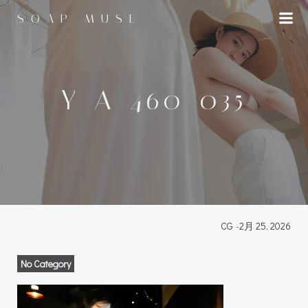
コ
SOAP MUSE
ン
テ
ン
ツ
へ
Y_A_460_035
ス
キ
ッ
プ
CG
-
2月 25, 2026
No Category