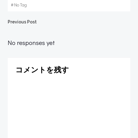
#
No Tag
Post
Previous Post
navigation
No responses yet
コメントを残す