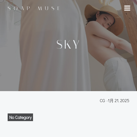
コ
SOAP MUSE
ン
テ
ン
ツ
へ
SKY
ス
キ
ッ
プ
CG
-
1月 21, 2025
No Category