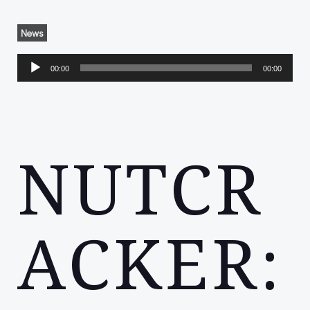
News
音
00:00
00:00
声
プ
レ
NUTCR
ー
ヤ
ー
ACKER: