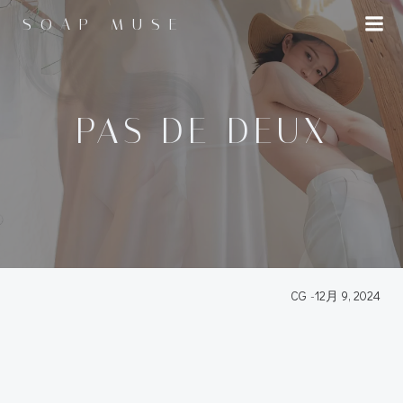
コ
SOAP MUSE
ン
テ
ン
ツ
へ
PAS DE DEUX
ス
キ
ッ
プ
CG
-
12月 9, 2024