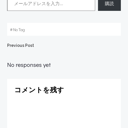
購読
#
No Tag
Post
Previous Post
navigation
No responses yet
コメントを残す