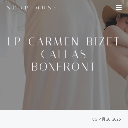
コ
SOAP MUSE
ン
テ
ン
ツ
へ
LP_CARMEN_BIZET
ス
-CALLAS-
キ
ッ
BOXFRONT
プ
CG
-
1月 20, 2025