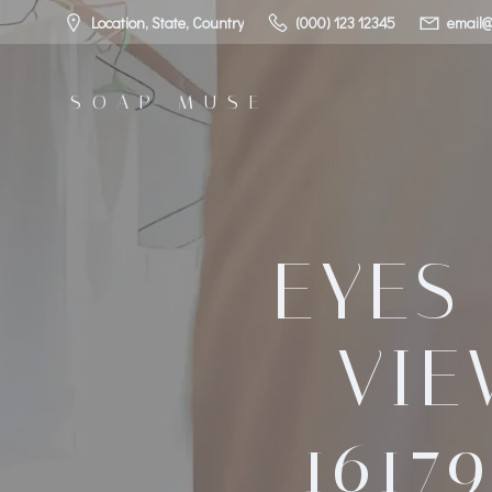
コ
Location, State, Country
(000) 123 12345
email@
ン
テ
ン
SOAP MUSE
ツ
へ
ス
キ
ッ
プ
EYES
VIE
1617