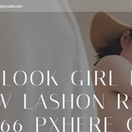
yoursite.com
-LOOK-GIRL-
W-LASHON-R
966-PXHERE