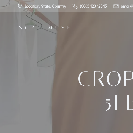
コ
Location, State, Country
(000) 123 12345
email@
ン
テ
ン
SOAP MUSE
ツ
へ
ス
キ
ッ
プ
CROP
5F