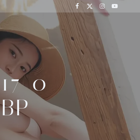
17-0-
EBP