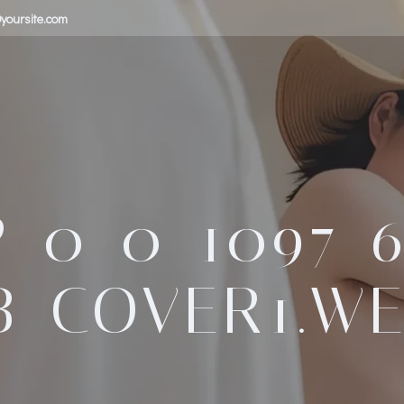
yoursite.com
-0-0-1097-6
B-COVER1.W