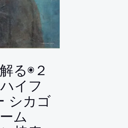
解る◉２
 ハイフ
ー シカゴ
ーム