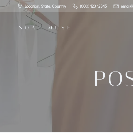
コ
Location, State, Country
(000) 123 12345
email@
ン
テ
ン
SOAP MUSE
ツ
へ
ス
キ
ッ
プ
PO