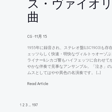
ス・ヴァイオ
曲
CG
-
11月 15
1955年に録音され、ステレオ盤(LSC1903)
ェッツらしく快速・明快なヴィルトゥオーゾぶ
ライナー&シカゴ響もハイフェッツに合わせて
やかな伴奏で見事なアンサンブル。「泣き」の
ムスとしてはやや異色の名演奏です。 […]
Read Article
Posts
Page
Page
Page
Page
1
2
3
…
197