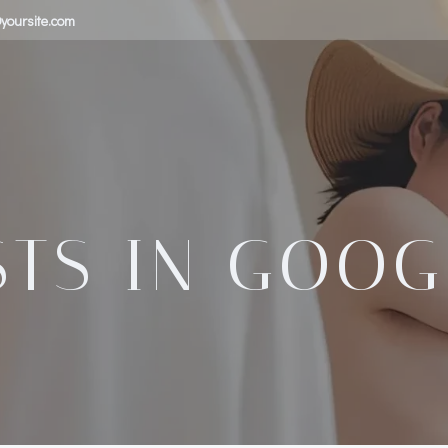
yoursite.com
STS IN GOOG