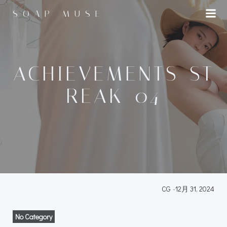
コ
SOAP MUSE
ン
テ
ン
ツ
へ
ACHIEVEMENTS_ST
ス
REAK_04
キ
ッ
プ
CG
-
12月 31, 2024
No Category