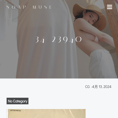
コ
SOAP MUSE
ン
テ
ン
ツ
へ
34-23940
ス
キ
ッ
プ
CG
-
4月 13, 2024
No Category