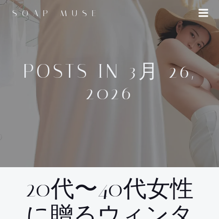
コ
SOAP MUSE
ン
テ
ン
ツ
へ
POSTS IN 3月 26,
ス
2026
キ
ッ
プ
20代〜40代女性
に贈るウィンタ