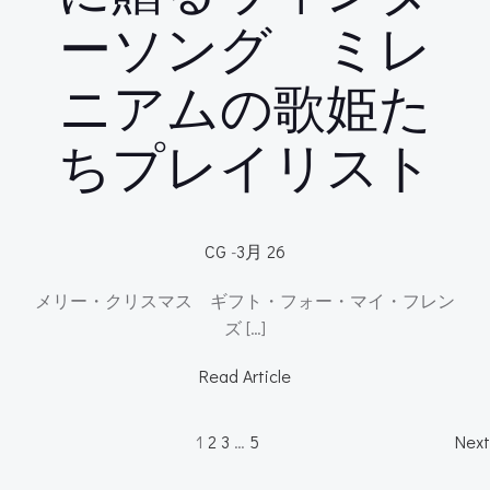
ーソング ミレ
ニアムの歌姫た
ちプレイリスト
CG
-
3月 26
メリー・クリスマス ギフト・フォー・マイ・フレン
ズ […]
Read Article
Posts
P
Page
Page
Page
Page
1
2
3
…
5
Next