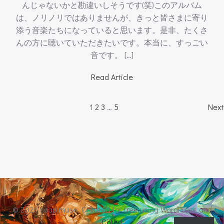
んじゃないかと勘違いしそうです(笑)このアルバム
は、ノリノリではありませんが、きっと皆さまに寄り
添う音楽たちになっていると思います。是非、たくさ
んの方に聴いていただきたいです。本当に、すっごい
音です。 […]
Read Article
Posts
P
Page
Page
Page
Page
1
2
3
…
5
Next
navigation
n
© 2026 soap muse. Created for free using WordPress and
Colibri