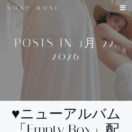
コ
SOAP MUSE
ン
テ
ン
ツ
へ
POSTS IN 3月 22,
ス
2026
キ
ッ
プ
♥ニューアルバム
「Empty Box」配