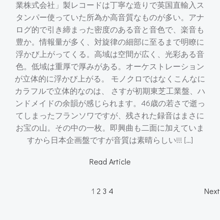
業株式会社」製レコードは丁寧な造りで英国直輸入ス
タンパー使っていた所為か高音質なものが多い。アナ
ログ的で引き締まった密度のある音と音色で、楽音も
豊か。情報量が多く、対旋律の細部に至るまで明瞭に
浮かび上がってくる。高域は空間が広く、光彩ある音
色。低域は重厚で厚みがある。オーケストレーション
が立体的に浮かび上がる。 モノクロではなくこんなに
カラフルで立体的なのは、 さすが初期東芝工業盤、ハ
ンドメイドの余韻が感じられます。46歳の若さで逝っ
てしまったフランソワですが、残された録音はまさに
お宝の山。その中の一枚。即興曲も二面に加えていま
すから日本企画盤ですが音質は素晴らしい!!! […]
Read Article
Posts
P
Page
Page
Page
Page
1
2
3
4
Next