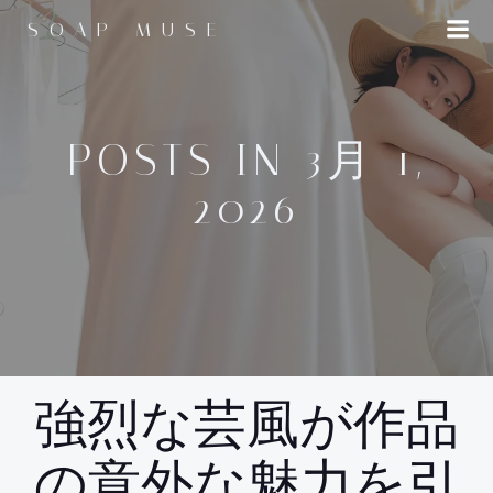
コ
SOAP MUSE
ン
テ
ン
ツ
へ
POSTS IN 3月 1,
ス
2026
キ
ッ
プ
強烈な芸風が作品
の意外な魅力を引