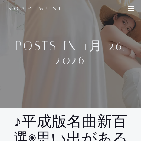
コ
SOAP MUSE
ン
テ
ン
ツ
へ
POSTS IN 1月 26,
ス
2026
キ
ッ
プ
♪平成版名曲新百
選◉思い出がある