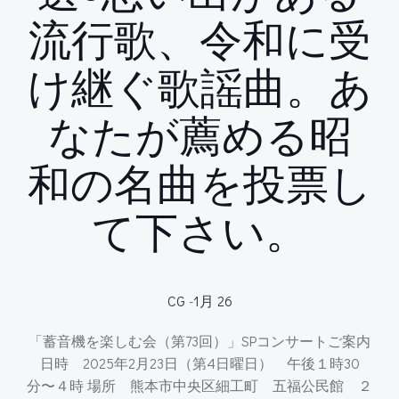
流行歌、令和に受
け継ぐ歌謡曲。あ
なたが薦める昭
和の名曲を投票し
て下さい。
CG
-
1月 26
「蓄音機を楽しむ会（第73回）」SPコンサートご案内
日時 2025年2月23日（第4日曜日） 午後１時30
分〜４時 場所 熊本市中央区細工町 五福公民館 ２