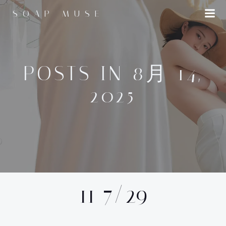
コ
SOAP MUSE
ン
テ
ン
ツ
へ
POSTS IN 8月 14,
ス
2025
キ
ッ
プ
11 7/29