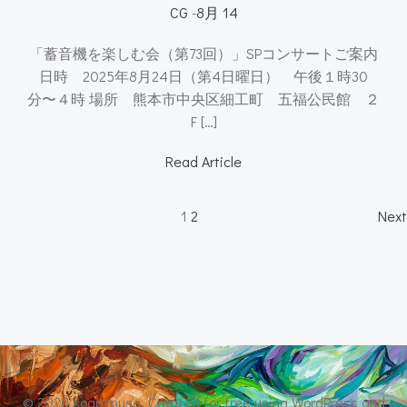
CG
-
8月 14
「蓄音機を楽しむ会（第73回）」SPコンサートご案内
日時 2025年8月24日（第4日曜日） 午後１時30
分〜４時 場所 熊本市中央区細工町 五福公民館 ２
F […]
Read Article
Posts
P
Page
Page
1
2
Next
navigation
n
© 2026 soap muse. Created for free using WordPress and