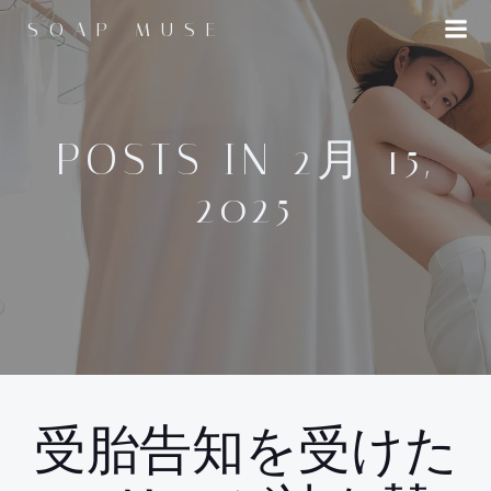
コ
SOAP MUSE
ン
テ
ン
ツ
へ
POSTS IN 2月 15,
ス
2025
キ
ッ
プ
受胎告知を受けた