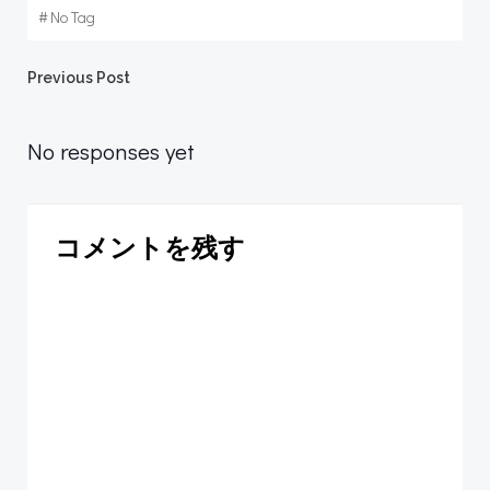
#
No Tag
Post
Previous Post
navigation
No responses yet
コメントを残す