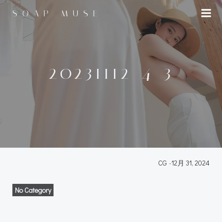
コ
SOAP MUSE
ン
テ
ン
ツ
へ
20231112-4-3
ス
キ
ッ
プ
CG
-
12月 31, 2024
No Category