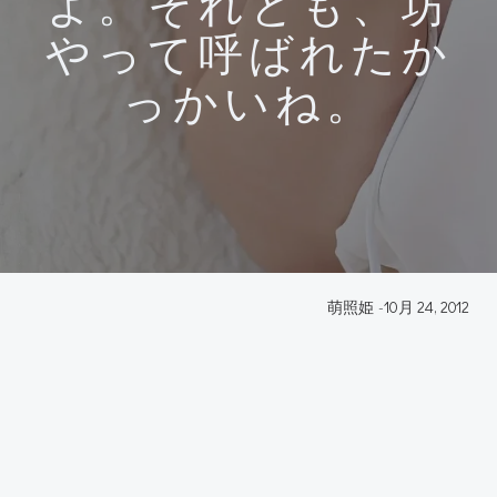
よ。それとも、坊
やって呼ばれたか
っかいね。
萌照姫
-
10月 24, 2012