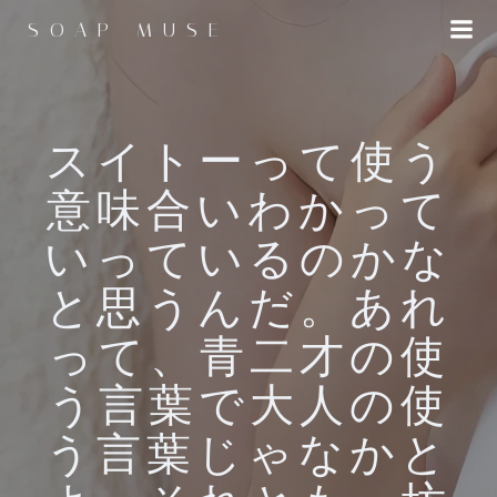
コ
SOAP MUSE
ン
テ
ン
ツ
へ
スイトーって使う
ス
意味合いわかって
キ
ッ
いっているのかな
プ
と思うんだ。あれ
って、青二才の使
う言葉で大人の使
う言葉じゃなかと