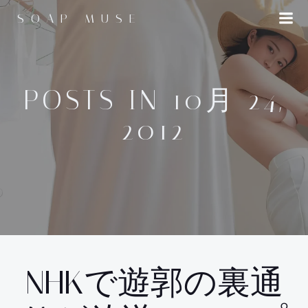
コ
SOAP MUSE
ン
テ
ン
ツ
へ
POSTS IN 10月 24,
ス
2012
キ
ッ
プ
NHKで遊郭の裏通