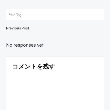
#
No Tag
Post
Previous Post
navigation
No responses yet
コメントを残す