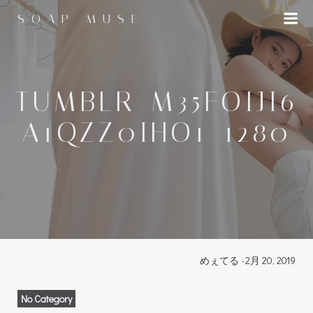
コ
SOAP MUSE
ン
テ
ン
ツ
へ
TUMBLR_M35FOIJI6
ス
A1QZZ0IHO1_1280
キ
ッ
プ
めぇてる
-
2月 20, 2019
No Category