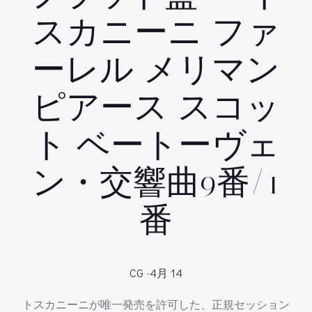
スカニーニ ファ
ーレル メリマン
ピアース スコッ
ト ベートーヴェ
ン・交響曲9番/1
番
CG
-
4月 14
トスカニーニが唯一発売を許可した、正規セッション