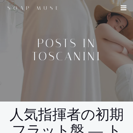
コ
SOAP MUSE
ン
テ
ン
ツ
へ
POSTS IN
ス
TOSCANINI
キ
ッ
プ
人気指揮者の初期
フラット盤 ― ト