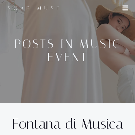
コ
SOAP MUSE
ン
テ
ン
ツ
へ
POSTS IN MUSIC
ス
EVENT
キ
ッ
プ
Fontana di Musica