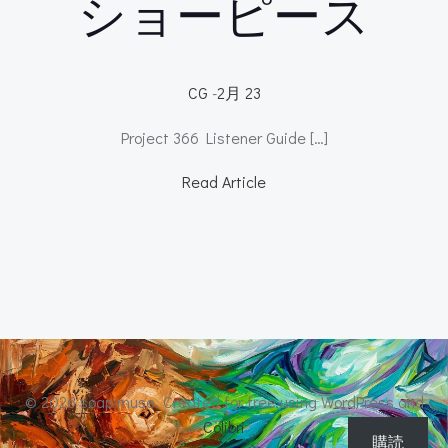
ショーピース
CG
-
2月 23
Project 366 Listener Guide […]
Read Article
© 2026 soap muse. Created for free using WordPress and
Colibri
購読