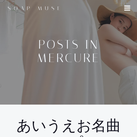
コ
SOAP MUSE
ン
テ
ン
ツ
へ
POSTS IN
ス
MERCURE
キ
ッ
プ
あいうえお名曲