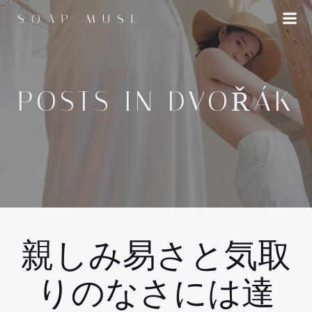
コ
SOAP MUSE
ン
テ
ン
ツ
へ
POSTS IN DVOŘÁK
ス
キ
ッ
プ
親しみ易さと気取
りのなさには達