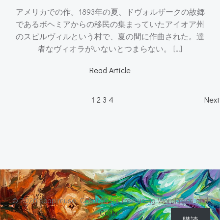
アメリカでの作。1893年の夏、ドヴォルザークの故郷
であるボヘミアからの移民の集まっていたアイオア州
のスピルヴィルという村で、夏の間に作曲された。達
者なヴィオラがいないとつまらない。 […]
Read Article
Posts
P
Page
Page
Page
Page
1
2
3
4
Next
navigation
n
© 2026 soap muse. Created for free using WordPress and
Colibri