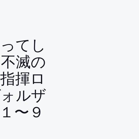
るってし
ン不滅の
ス指揮ロ
ヴォルザ
１〜９