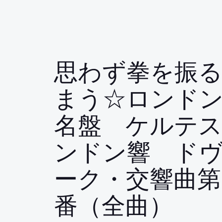
思わず拳を振
まう☆ロンド
名盤 ケルテ
ンドン響 ド
ーク・交響曲第
番（全曲）