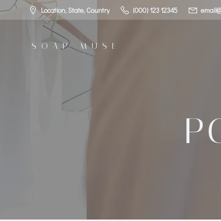
コ
Location, State, Country
(000) 123 12345
email@
ン
テ
ン
SOAP MUSE
ツ
へ
ス
キ
ッ
プ
P