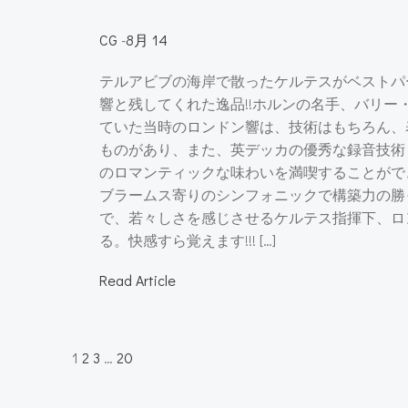
CG
-
8月 14
テルアビブの海岸で散ったケルテスがベストパ
響と残してくれた逸品!!ホルンの名手、バリー
ていた当時のロンドン響は、技術はもちろん、
ものがあり、また、英デッカの優秀な録音技術
のロマンティックな味わいを満喫することがで
ブラームス寄りのシンフォニックで構築力の勝
で、若々しさを感じさせるケルテス指揮下、ロ
る。快感すら覚えます!!! […]
Read Article
Posts
Page
Page
Page
Page
1
2
3
…
20