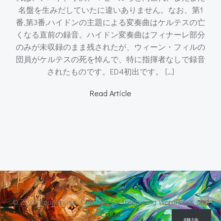
名盤を生みだしていたに違いありません。なお、第1
番,第3番,ハイドンの主題による変奏曲はケルテスの亡
くなる直前の録音。ハイドン変奏曲はフィナーレ部分
のみが未収録のまま残されたが、ウィーン・フィルの
団員がケルテスの死を悼んで、特に指揮者なしで録音
されたものです。ED4初出です。 […]
Read Article
© 2026 soap muse. Created for free using WordPress and
Colibri