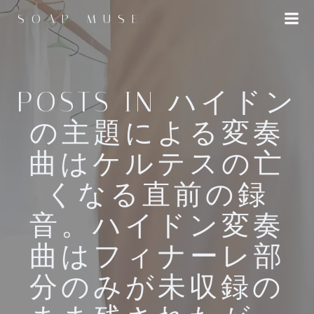
コ
SOAP MUSE
ン
テ
ン
ツ
へ
POSTS IN ハイドン
ス
の主題による変奏
キ
ッ
曲はケルテスの亡
プ
くなる直前の録
音。ハイドン変奏
曲はフィナーレ部
分のみが未収録の