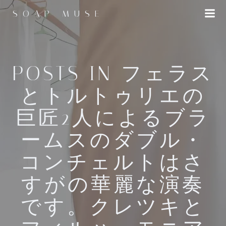
コ
SOAP MUSE
ン
テ
ン
ツ
へ
POSTS IN フェラス
ス
とトルトゥリエの
キ
ッ
巨匠2人によるブラ
プ
ームスのダブル・
コンチェルトはさ
すがの華麗な演奏
です。クレツキと