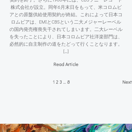
株式会社が設立。同年6月末日をもって、米コロムビ
アとの原盤供給使用契約が終結。これによって日本コ
ロムビアは、EMIとCBSという二大メジャーレーベル
の国内発売権喪失干されてしまいます。二大レーベル
を失ったことにより、日本コロムビア社洋楽部門は、
必然的に自主制作の道をたどって行くことなります。
[…]
Read Article
Posts
P
Page
Page
Page
Page
1
2
3
…
8
Next
navigation
n