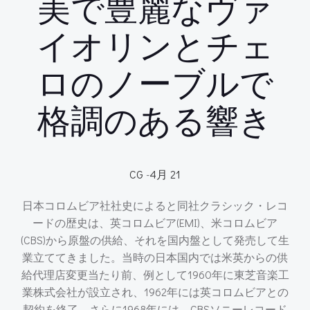
美で豊麗なヴァ
イオリンとチェ
ロのノーブルで
格調のある響き
CG
-
4月 21
日本コロムビア社社史によると同社クラシック・レコ
ードの歴史は、英コロムビア(EMI)、米コロムビア
(CBS)から原盤の供給、それを国内盤として発売して生
業立ててきました。当時の日本国内では米英からの供
給代理店変更当たり前、例として1960年に東芝音楽工
業株式会社が設立され、1962年には英コロムビアとの
契約を終了。さらに1968年には、CBSソニーレコード