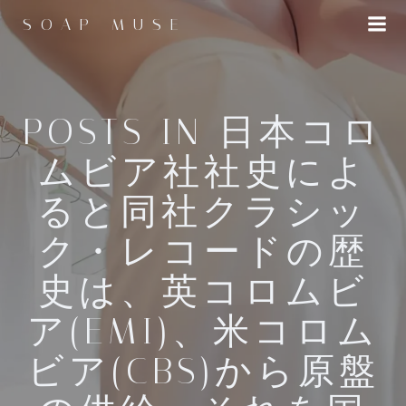
コ
SOAP MUSE
ン
テ
ン
ツ
へ
POSTS IN 日本コロ
ス
ムビア社社史によ
キ
ッ
ると同社クラシッ
プ
ク・レコードの歴
史は、英コロムビ
ア(EMI)、米コロム
ビア(CBS)から原盤