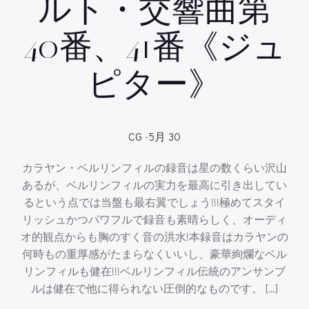
ルト・交響曲第
40番、41番《ジュ
ピター》
CG
-
5月 30
カラヤン・ベルリンフィルの録音は星の数くらい沢山
あるが、ベルリンフィルの実力を最高に引き出してい
るという点では当盤も最右翼でしょう!!!極めてスタイ
リッシュかつパワフルで録音も素晴らしく、オーディ
オ的観点からも胸のすく音の洪水!本録音はカラヤンの
何時もの重厚感がたまらなくいいし、豪華絢爛なベル
リンフィルも健在!!!ベルリンフィル伝統のアンサンブ
ルは健在で他に得られない圧倒的なものです。 […]