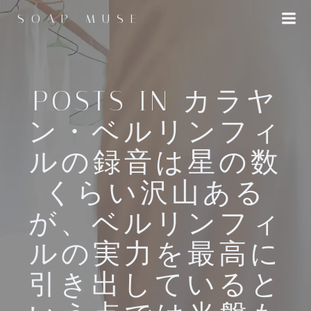
コ
SOAP MUSE
ン
テ
ン
ツ
へ
POSTS IN カラヤ
ス
ン・ベルリンフィ
キ
ッ
ルの録音は星の数
プ
くらい沢山ある
が、ベルリンフィ
ルの実力を最高に
引き出していると