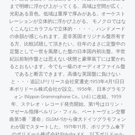
まで明瞭に浮かび上がってくる。高域は空間が広く、
光彩ある音色。低域は重厚で厚みがある。オーケスト
レーションが立体的に浮かび上がる。 モノクロではな
くこんなにカラフルで立体的・・・・、ハンドメード
の余韻が感じられます。是非英国オリジナル盤所有す
る方、比較試聴して頂きたい。往年のまさに定盤中の
定盤として一世を風靡した盤の日本国内初出盤。半世
紀以前制作盤とは思えない状態と豪華装丁には驚かれ
るとおもいます。今でも一級のオーディオファイル盤
であると断言できます。高価な英国盤に負けない
と・・・追記:LPリリース会社変遷史:1953年4月1日日
本ポリドール株式会社が設立。1956年、日本グラモフ
ォン (Nippon Grammophone Co., Ltd.) に改組。1959
年、ステレオ・レコード発売開始。第1号はロリン・
マゼール指揮ベルリン・フィル、ベートーヴェン交響
曲第5番「運命」(SLGM-1)から偉大ドイツグラモフォン
わが国でスタートした。1971年11月、ポリグラム傘下
のポリドール株式会社(Polydor K.K.、以下ポリドール