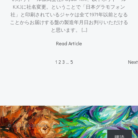
K.K.)に社名変更。ということで「日本グラモフォン
社」と印刷されているジャケは全て1971年以前となる
ことからお届けする盤の製造年月日お判りいただける
と思います。 […]
Read Article
Posts
P
Page
Page
Page
Page
1
2
3
…
5
Next
navigation
n
© 2026 soap muse. Created for free using WordPress and
Colibri
購読