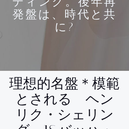
ティング。後年再
発盤は、時代と共
に?
理想的名盤＊模範
とされる ヘン
リク・シェリン