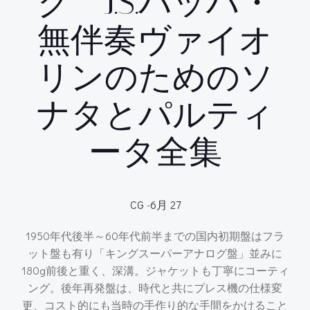
グ J.S.バッハ・
無伴奏ヴァイオ
リンのためのソ
ナタとパルティ
ータ全集
CG
-
6月 27
1950年代後半～60年代前半までの国内初期盤はフラ
ット盤も有り「キングスーパーアナログ盤」並みに
180g前後と重く、深溝。ジャケットも丁寧にコーティ
ング。後年再発盤は、時代と共にプレス機の仕様変
更、コスト的にも当時の手作り的な手間をかけること