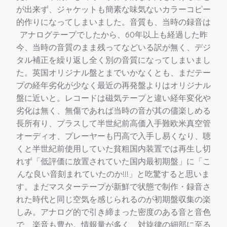
が出来ず、ジャケットも簡素な味気ないカラーコピー
的作りになってしまいました。音質も、当時の録音は
アナログテープでしたから、60年以上も経過した昨
今、当時の音質のまま残ってなどいる訳が無く、デジ
タル補正を繰り返し全く別の音質になってしまいまし
た。英国オリジナル盤とまでいかなくとも、まだテー
プの経年劣化が少なく最近の再発盤よりはオリジナル
盤に近いと。レコードは磁気テープと違い経年変化や
劣化は無く、無傷であれば当時の音が其の儘楽しめる
長所有り、プラスして半世紀前高価入手難欧米真空管
オーディオ、プレーヤーも円高で入手し易くなり、聴
くと半世紀前使用していた貧粗国内装置では再生し切
れず「低評価に放置されていた国内最初期盤」に「こ
んな良い音刻まれていたのか!!!」と吃驚すると思いま
す。まだマスターテープが新鮮で状態で制作・録音さ
れた時代と同じ空気を感じられるのが初期盤収集の楽
しみ。アナログ的で引き締まった密度のある音と音色
で、楽音も豊か。情報量が多く、対旋律の細部に至る