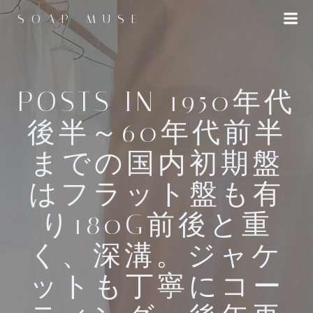
コ
SOAP MUSE
ン
テ
ン
ツ
へ
POSTS IN 1950年代
ス
後半～60年代前半
キ
ッ
までの国内初期盤
プ
はフラット盤も有
り180G前後と重
く、深溝。ジャケ
ットも丁寧にコー