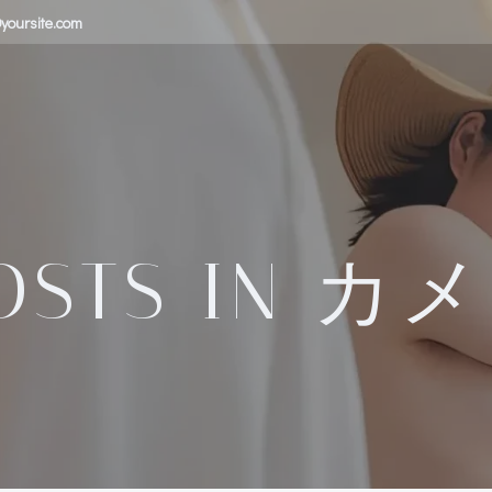
yoursite.com
OSTS IN カ