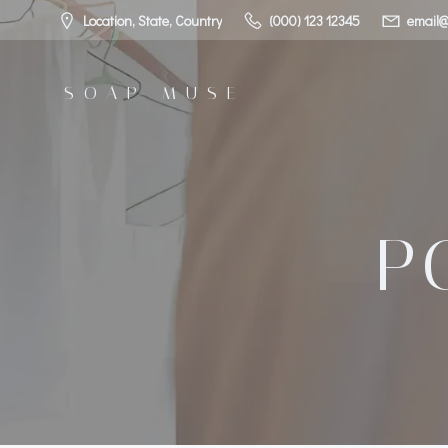
コ
Location, State, Country
(000) 123 12345
email@
ン
テ
ン
SOAP MUSE
ツ
へ
ス
キ
ッ
プ
P