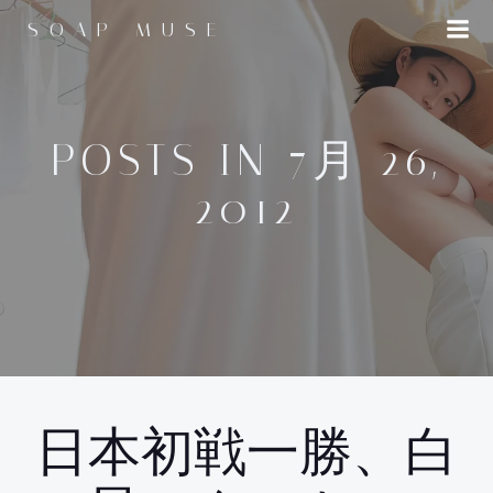
コ
SOAP MUSE
ン
テ
ン
ツ
へ
POSTS IN 7月 26,
ス
2012
キ
ッ
プ
日本初戦一勝、白