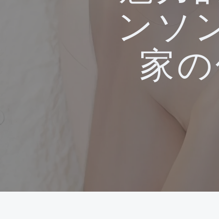
ンソ
家の