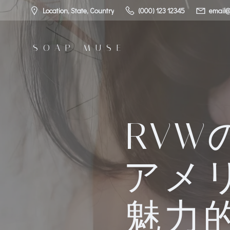
コ
Location, State, Country
(000) 123 12345
email@
ン
テ
ン
SOAP MUSE
ツ
へ
ス
キ
ッ
プ
RV
アメ
魅力