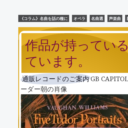
《コラム》名曲を話の種に
オペラ
名曲選
声楽曲
作品が持ってい
ています。
通販レコードのご案内
GB CAPI
ーダー朝の肖像