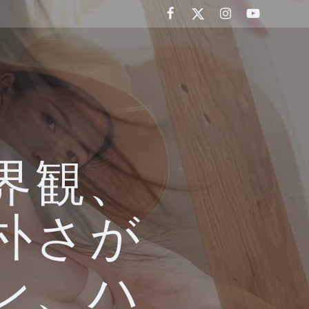
界観、
朴さが
ン、ハ