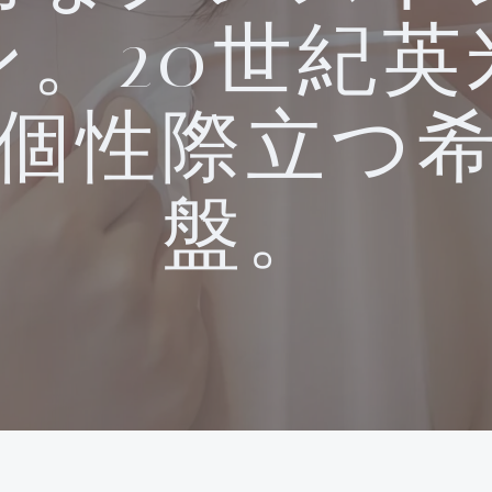
ン。20世紀英
個性際立つ
盤。