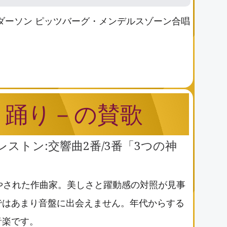
アンダーソン ピッツバーグ・メンデルスゾーン合唱
と踊り－の賛歌
クレストン:交響曲2番/3番「3つの神
やされた作曲家。美しさと躍動感の対照が見事
ではあまり音盤に出会えません。年代からする
音楽です。