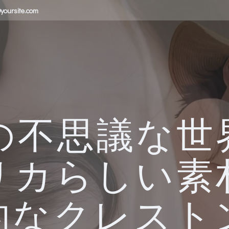
yoursite.com
Wの不思議な世
リカらしい素
的なクレスト