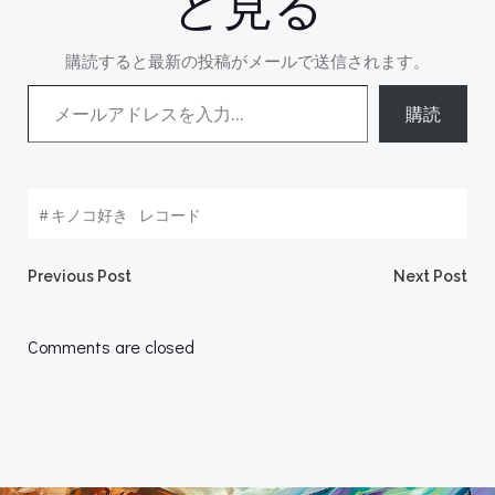
と見る
購読すると最新の投稿がメールで送信されます。
メールアドレスを入力...
購読
#
キノコ好き
レコード
Post
Post
Previous Post
Next Post
navigation
navigation
Comments are closed