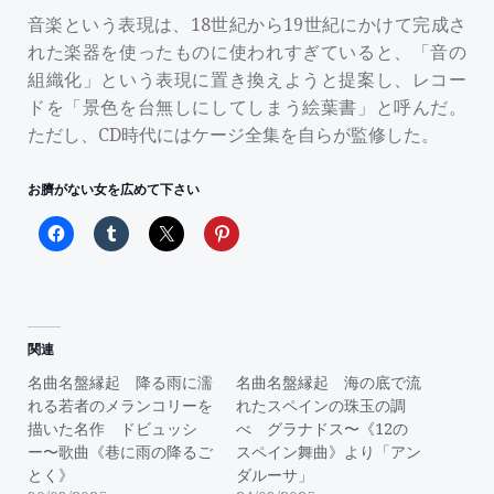
音楽という表現は、18世紀から19世紀にかけて完成さ
れた楽器を使ったものに使われすぎていると、「音の
組織化」という表現に置き換えようと提案し、レコー
ドを「景色を台無しにしてしまう絵葉書」と呼んだ。
ただし、CD時代にはケージ全集を自らが監修した。
お臍がない女を広めて下さい
関連
名曲名盤縁起 降る雨に濡
名曲名盤縁起 海の底で流
れる若者のメランコリーを
れたスペインの珠玉の調
描いた名作 ドビュッシ
べ グラナドス〜《12の
ー〜歌曲《巷に雨の降るご
スペイン舞曲》より「アン
とく》
ダルーサ」