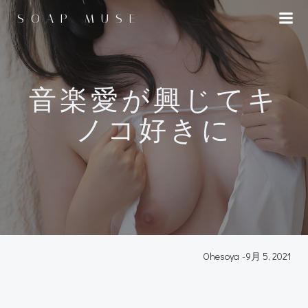
コ
SOAP MUSE
ン
テ
ン
ツ
へ
音楽愛が興じてキ
ス
ノコ好きに
キ
ッ
プ
Ohesoya
-
9月 5, 2021