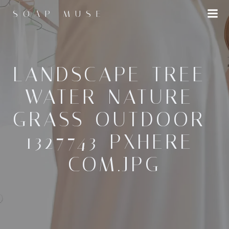
コ
SOAP MUSE
ン
テ
ン
ツ
へ
LANDSCAPE-TREE-
ス
WATER-NATURE-
キ
ッ
GRASS-OUTDOOR-
プ
1327743-PXHERE-
COM.JPG