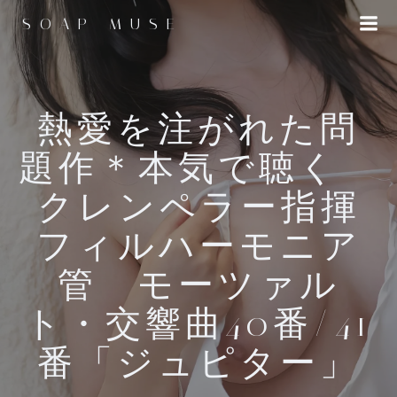
コ
SOAP MUSE
ン
テ
ン
ツ
へ
熱愛を注がれた問
ス
題作＊本気で聴く
キ
ッ
クレンペラー指揮
プ
フィルハーモニア
管 モーツァル
ト・交響曲40番/41
番「ジュピター」