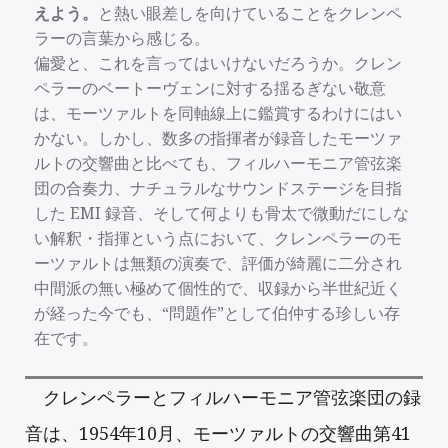
えよう。
と熱い眼差しを向けていることをクレンペ
ラーの言葉から感じる。
偏愛と、これを言ってはいけないだろうか。クレン
ペラーのベートーヴェンに対する揺るぎない敬意
は、モーツァルトを同軸線上に鑑賞するわけにはい
かない。しかし、数多の指揮者が録音したモーツァ
ルトの交響曲と比べても、フィルハーモニア管弦楽
団の合奏力、ナチュラルなサウンドステージを目指
した EMI 録音、そして何よりも骨太で微動だにしな
い解釈・指揮という点において、クレンペラーのモ
ーツァルトは無類の演奏で、評価が綺麗に二分され
中間派の無い極めて個性的で、収録から半世紀近く
が経った今でも、“問題作”として伯仲する珍しい存
在です。
クレンペラーとフィルハーモニア管弦楽団の録
音は、1954年10月、モーツァルトの交響曲第41