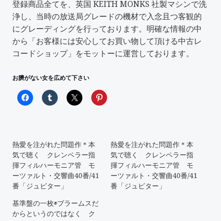
登録商品全てを、英国 KEITH MONKS 社製マシンで洗
浄し、当時の放送局グレードの機材で入念且つ客観的
にグレーディングを行っております。明確な情報の中
から「
お客様には安心してお買い物して頂ける中古レ
コードショップ
」をモットーに運営しております。
お臍がない女を広めて下さい
熱愛を注がれた問題作＊本
熱愛を注がれた問題作＊本
気で聴く クレンペラー指
気で聴く クレンペラー指
揮フィルハーモニア管 モ
揮フィルハーモニア管 モ
ーツァルト・交響曲40番/41
ーツァルト・交響曲40番/41
番「ジュピター」
番「ジュピター」
基準盤の一枚◉ブラームスだ
からというのではなく ク