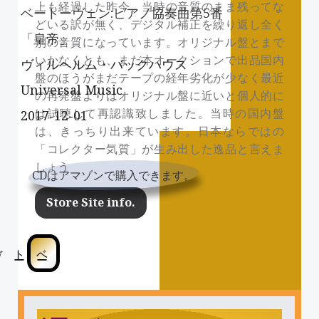
上も経過した昨今、当時の音質のまま残ってな
ベートーヴェン:ピアノ協奏曲第5番
どいる訳が無く、デジタル補正を繰り返し全く
「皇帝」
別の音質になっています。オリジナル盤とまで
いかなくとも、まだ本オークションで出品国内
ヴィルヘルム・バックハウス
盤のほうがまだテープの経年劣化が少なく最近
Universal Music
の再発盤よりはオリジナル盤に近いと個人的に
は試聴して再認識致しました。当時の国内盤
2017-12-01
は、きっちり出来ています。日本ならではの
「コレクター気質」が生み出した逸品と言えま
しょう
CDはアマゾンで購入できます。
Store Site info.