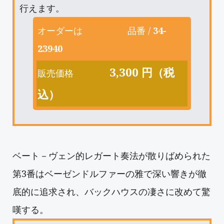
行えます。
オーダーは
品番 /
34-
23940
3,300 円（税
販売価格
込）
ベート－ヴェン的レガート奏法が散りばめられた
第3番はベーゼンドルファーの雅で深い響きが徹
底的に追求され、バックハウスの凄さに改めて驚
嘆する。