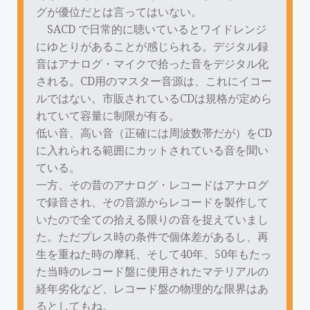
グが優位だとは言ってはいない。
SACD で日常的に聴いているとワイドレンジ
にゆとりがあることが感じられる。デジタル録
音はアナログ・マイクで拾った音をデジタル化
される。CD用のマスター音源は、これにイコー
ルではない。市販されているCDは規格が定めら
れていて容量に制限が有る。
低い音、高い音（正確には周波数帯だが）をCD
に入れられる範囲にカットされている音を聞い
ている。
一方、その昔のアナログ・レコードはアナログ
で録音され、その音源からレコードを製作して
いたので全ての拾える限りの音を捉えていまし
た。ただプレス時の条件で個体差があるし、再
生を重ねた時の摩耗、そして40年、50年もたっ
た当時のレコード盤に使用されたマテリアルの
経年劣化など、レコード盤の物理的な限界はあ
るとしてもね。