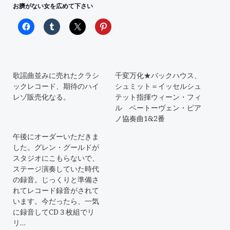
お臍がない女を広めて下さい
歌謡曲並みに売れたクラシ
千変万化★バックハウス、
ックレコード、期待のハイ
シュミット＝イッセルシュ
レゾ販売化なる。
テット指揮ウィーン・フィ
ル ベートーヴェン・ピア
ノ協奏曲1&2番
午後にオーダーいただきま
した。グレン・グールドが
スタジオにこもらないで、
ステージ演奏していた時代
の録音。じっくりと準備さ
れてレコード録音がされて
います。今だったら、一気
に録音してCD３枚組でリ
リ…