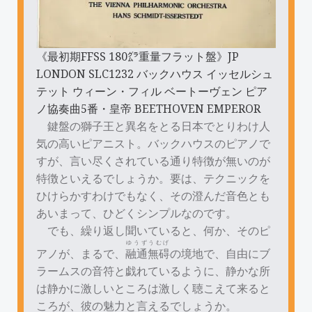
《最初期FFSS 180㌘重量フラット盤》JP
LONDON SLC1232 バックハウス イッセルシュ
テット ウィーン・フィル ベートーヴェン ピア
ノ協奏曲5番・皇帝 BEETHOVEN EMPEROR
鍵盤の獅子王と異名をとる日本でとりわけ人
気の高いピアニスト。バックハウスのピアノで
すが、言い尽くされている通り特徴が無いのが
特徴といえるでしょうか。要は、テクニックを
ひけらかすわけでもなく、その澄んだ音色とも
あいまって、ひどくシンプルなのです。
でも、繰り返し聞いていると、何か、そのピ
ゆうずうむげ
アノが、まるで、
融通無碍
の境地で、自由にブ
ラームスの音符と戯れているように、静かな所
は静かに激しいところは激しく聴こえて来ると
ころが、彼の魅力と言えるでしょうか。