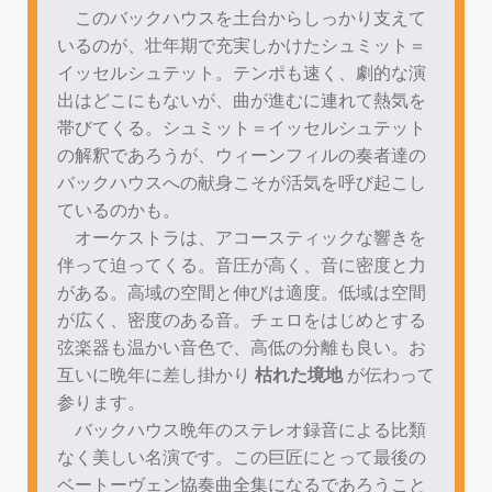
このバックハウスを土台からしっかり支えて
いるのが、壮年期で充実しかけたシュミット＝
イッセルシュテット。テンポも速く、劇的な演
出はどこにもないが、曲が進むに連れて熱気を
帯びてくる。シュミット＝イッセルシュテット
の解釈であろうが、ウィーンフィルの奏者達の
バックハウスへの献身こそが活気を呼び起こし
ているのかも。
オーケストラは、アコースティックな響きを
伴って迫ってくる。音圧が高く、音に密度と力
がある。高域の空間と伸びは適度。低域は空間
が広く、密度のある音。チェロをはじめとする
弦楽器も温かい音色で、高低の分離も良い。お
互いに晩年に差し掛かり
枯れた境地
が伝わって
参ります。
バックハウス晩年のステレオ録音による比類
なく美しい名演です。この巨匠にとって最後の
ベートーヴェン協奏曲全集になるであろうこと