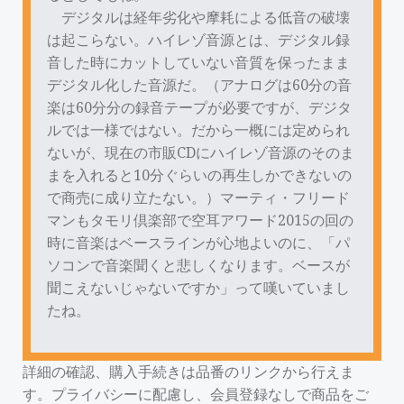
デジタルは経年劣化や摩耗による低音の破壊
は起こらない。ハイレゾ音源とは、デジタル録
音した時にカットしていない音質を保ったまま
デジタル化した音源だ。（アナログは60分の音
楽は60分分の録音テープが必要ですが、デジタ
ルでは一様ではない。だから一概には定められ
ないが、現在の市販CDにハイレゾ音源のそのま
まを入れると10分ぐらいの再生しかできないの
で商売に成り立たない。）マーティ・フリード
マンもタモリ倶楽部で空耳アワード2015の回の
時に音楽はベースラインが心地よいのに、「パ
ソコンで音楽聞くと悲しくなります。ベースが
聞こえないじゃないですか」って嘆いていまし
たね。
詳細の確認、購入手続きは品番のリンクから行えま
す。プライバシーに配慮し、会員登録なしで商品をご