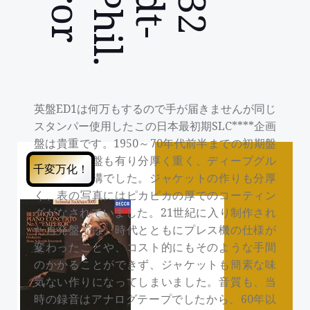
英盤ED1は何万もするので手が届きませんが同じ
スタンパー使用したこの日本最初期SLC****企画
盤は貴重です。1950～70年代前半までの初期盤
はフラット盤も有り分厚く重く、ディープグル
千変万化！
ーブとか深溝でした。ジャケットの作りも分厚
く、表の写真にはピカピカの厚でのコーティン
グがなされていました。21世紀に入り制作され
た再発盤では、時代とともにプレス機の仕様が
変わったことや、コスト的にもそのような手間
のかかることができず、ジャケットも簡素な味
気ない作りになってしまいました。音質も、当
時の録音はアナログテープでしたから、60年以