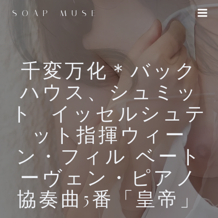
コ
SOAP MUSE
ン
テ
ン
ツ
へ
千変万化＊バック
ス
ハウス、シュミッ
キ
ッ
ト=イッセルシュテ
プ
ット指揮ウィー
ン・フィル ベート
ーヴェン・ピアノ
協奏曲5番「皇帝」