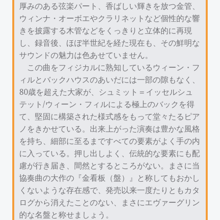
厚みのある弦楽パート、香ばしい輝きを放つ金管、
ウィンナ・オーボエやクラリネットなど個性的な響
きを披露する木管などをくっきりと立体的に再現
し、録音後、ほぼ半世紀を経た現在も、その鮮明な
サウンドの魅力は色あせていません。
この曲をフィジカルに熟知しているウィーン・フ
ィルとバックハウスのあいだには一部の隙もなく、
80歳を超えた大家が、シュミット＝イッセルシュ
テット/ウィーン・フィルによる極上のバックを得
て、堅固に構築された様式感をもって堂々たるピア
ノをきかせている。出来上がった演奏は豊かな風格
を持ち、細部に至るまですべての要素がよく手の内
に入っている。押し出しよく、伝統的な要素にも配
慮が行き届き、間然とするところがない。まさに当
協奏曲の大作の『金看板（盤）』と称してもおかし
くないような存在感で、発売以来一度たりともカタ
ログから消えたことのない、まさにエヴァーグリン
的な名盤と称せましょう。