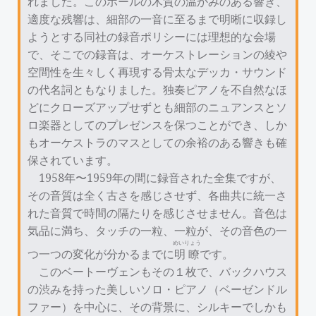
れました。このホールの木質の温かみのある響き、
適度な残響は、細部の一音に至るまで明晰に収録し
ようとする同社の録音ポリシーには理想的な会場
で、そこでの録音は、オーケストレーションの綾や
空間性を生々しく再現する骨太なデッカ・サウンド
の代名詞ともなりました。独奏ピアノを不自然なほ
どにクローズアップせずとも細部のニュアンスとソ
ロ楽器としてのプレゼンスを保つことができ、しか
もオーケストラのマスとしての余裕のある響きも確
保されています。
1958年〜1959年の間に録音された全集ですが、
その音質は全く古さを感じさせず、各曲共に統一さ
れた音質で時間の隔たりを感じさせません。音色は
気品に満ち、タッチの一粒、一粒が、その音色の一
めいりょう
つ一つの変化が分かるまでに
明瞭
です。
このベートーヴェンもその１枚で、バックハウス
の渋みを持った美しいソロ・ピアノ（ベーゼンドル
ファー）を中心に、その背景に、シルキーでしかも