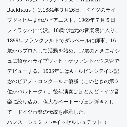
Backhaus ）は
1884年３月26日、ドイツのライ
プツィヒ生まれのピアニスト。1969年７月５日
フィラッハにて没。10歳で地元の音楽院に入り、
1899年フランクフルトでダルベールに師事。16
歳からプロとして活動を始め、17歳のときニキシ
ュに招かれライプツィヒ・ゲヴァントハウス管で
デビューする。1905年にはA・ルビンシテイン記
念のピアノ・コンクールに優勝（このときの第２
位がバルトーク）。後年演奏はほとんどドイツ音
楽に絞り込み、偉大なベートーヴェン弾きとし
て、ドイツ音楽の伝統を継承した。
ハンス・シュミット=イッセルシュテット（