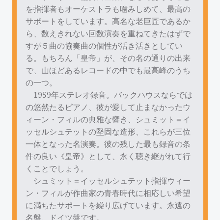
を指揮者もオーケストラも噛みしめて、最高の
サポートをしています。高名な老巨匠であるか
ら、数えきれない回数演奏を重ねてきたはずで
すが５曲の協奏曲の個性が活き活きとしてい
る。もちろん「皇帝」が、その名の通りの出来
で、山ほどあるレコードの中でも最高峰のうち
の一つ。
1959年ステレオ録音。バックハウスならでは
の悠然たるピアノ、彼が愛して止まなかったウ
ィーン・フィルの典雅な響き、シュミット＝イ
ッセルシュテットの堅固な造形、これらが三位
一体となった名演奏。彼の残した最も録音の条
件の良い《皇帝》として、永く聴き継がれて行
くことでしょう。
シュミット＝イッセルシュテット指揮ウィー
ン・フィルが作曲家の青春時代に相応しい希望
に満ちたサポートを繰り広げています。永遠の
名盤、ドイツ盤です。