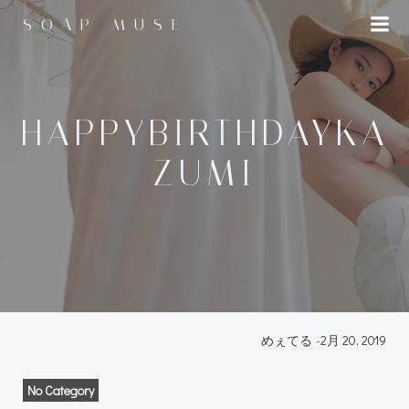
コ
SOAP MUSE
ン
テ
ン
ツ
へ
HAPPYBIRTHDAYKA
ス
ZUMI
キ
ッ
プ
めぇてる
-
2月 20, 2019
No Category