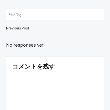
#
No Tag
Post
Previous Post
navigation
No responses yet
コメントを残す