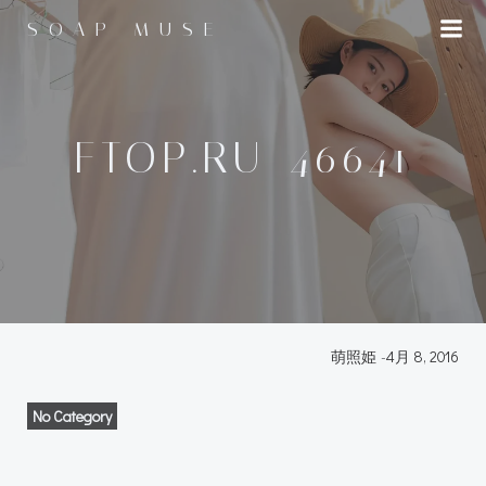
コ
SOAP MUSE
ン
テ
ン
ツ
へ
FTOP.RU_46641
ス
キ
ッ
プ
萌照姫
-
4月 8, 2016
No Category