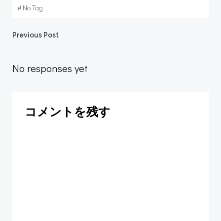
#
No Tag
Post
Previous Post
navigation
No responses yet
コメントを残す