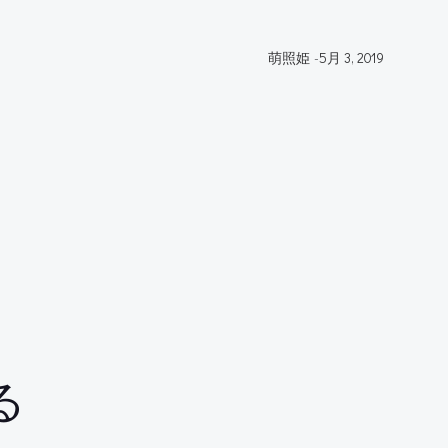
萌照姫
-
5月 3, 2019
る