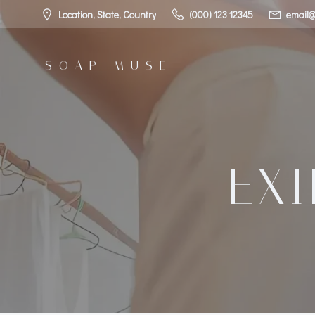
コ
Location, State, Country
(000) 123 12345
email@
ン
テ
ン
SOAP MUSE
ツ
へ
ス
キ
ッ
プ
EXI