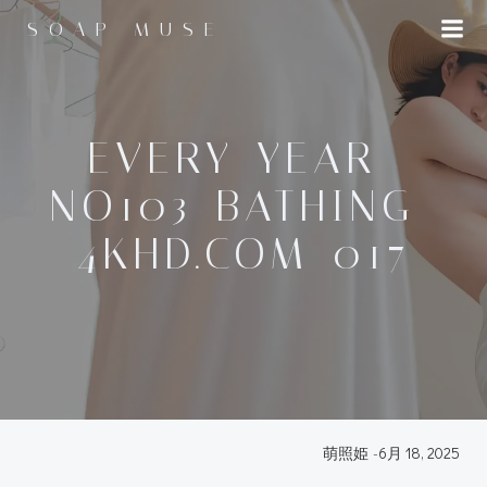
コ
SOAP MUSE
ン
テ
ン
ツ
へ
EVERY-YEAR-
ス
NO103-BATHING-
キ
ッ
4KHD.COM-017
プ
萌照姫
-
6月 18, 2025