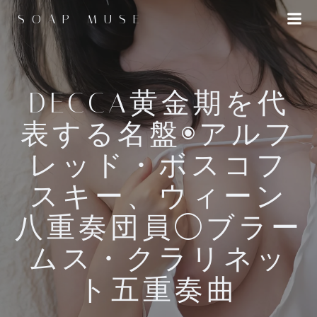
コ
SOAP MUSE
ン
テ
ン
ツ
へ
DECCA黄金期を代
ス
表する名盤◉アルフ
キ
ッ
レッド・ボスコフ
プ
スキー、ウィーン
八重奏団員◯ブラー
ムス・クラリネッ
ト五重奏曲