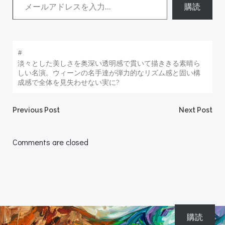
購読
#
淡々とした美しさを奥深い透明感で貫いて描ききる素晴ら
しい名演。ウィーンの名手達が弾力的なリズム感と固い構
成感で全体を見失わせない実に?
Post
Post
Previous Post
Next Post
navigation
navigation
Comments are closed
購読