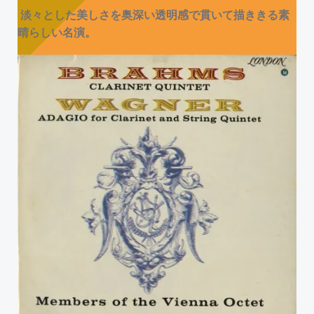
淡々とした美しさを奥深い透明感で貫いて描ききる素
晴らしい名演。