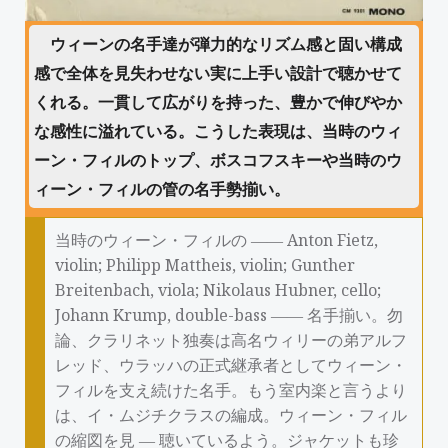
ウィーンの名手達が弾力的なリズム感と固い構成
感で全体を見失わせない実に上手い設計で聴かせて
くれる。一貫して広がりを持った、豊かで伸びやか
な感性に溢れている。こうした表現は、当時のウィ
ーン・フィルのトップ、ボスコフスキーや当時のウ
ィーン・フィルの管の名手勢揃い。
当時のウィーン・フィルの ―― Anton Fietz,
violin; Philipp Mattheis, violin; Gunther
Breitenbach, viola; Nikolaus Hubner, cello;
Johann Krump, double-bass ―― 名手揃い。勿
論、クラリネット独奏は高名ウィリーの弟アルフ
レッド、ウラッハの正式継承者としてウィーン・
フィルを支え続けた名手。もう室内楽と言うより
は、イ・ムジチクラスの編成。ウィーン・フィル
の縮図を見 ― 聴いているよう。ジャケットも珍