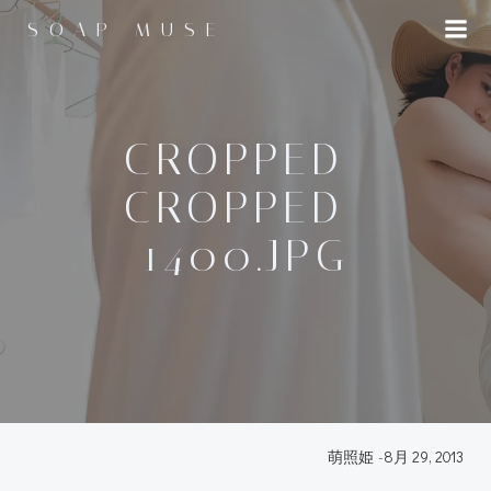
コ
SOAP MUSE
ン
テ
ン
ツ
へ
CROPPED-
ス
CROPPED-
キ
ッ
1400.JPG
プ
萌照姫
-
8月 29, 2013