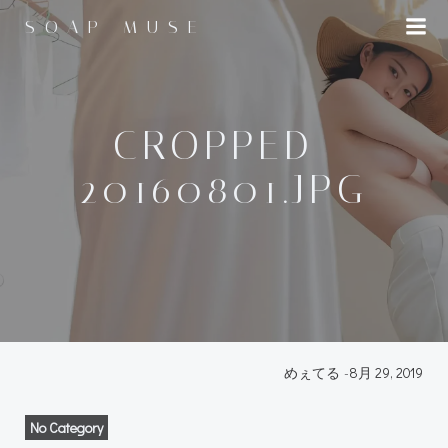
コ
SOAP MUSE
ン
テ
ン
ツ
へ
CROPPED-
ス
20160801.JPG
キ
ッ
プ
めぇてる
-
8月 29, 2019
No Category