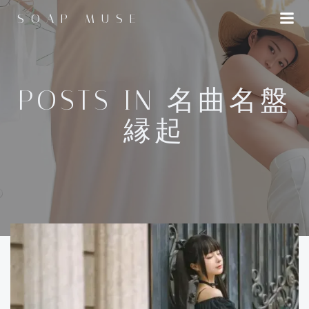
コ
SOAP MUSE
ン
テ
ン
ツ
へ
POSTS IN 名曲名盤
ス
縁起
キ
ッ
プ