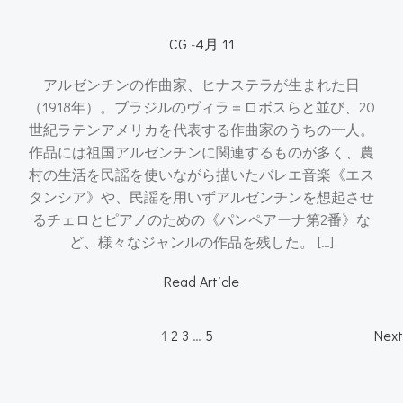
CG
-
4月 11
アルゼンチンの作曲家、ヒナステラが生まれた日
（1918年）。ブラジルのヴィラ＝ロボスらと並び、20
世紀ラテンアメリカを代表する作曲家のうちの一人。
作品には祖国アルゼンチンに関連するものが多く、農
村の生活を民謡を使いながら描いたバレエ音楽《エス
タンシア》や、民謡を用いずアルゼンチンを想起させ
るチェロとピアノのための《パンペアーナ第2番》な
ど、様々なジャンルの作品を残した。 […]
Read Article
Posts
P
Page
Page
Page
Page
1
2
3
…
5
Next
navigation
n