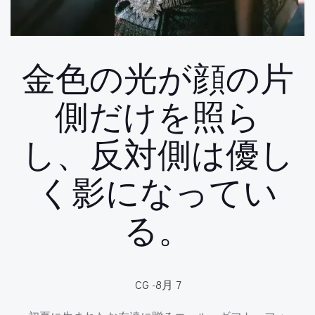
金色の光が顔の片
側だけを照ら
し、反対側は優し
く影になってい
る。
CG
-
8月 7