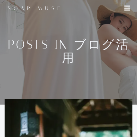
コ
SOAP MUSE
ン
テ
ン
ツ
へ
POSTS IN ブログ活
ス
用
キ
ッ
プ