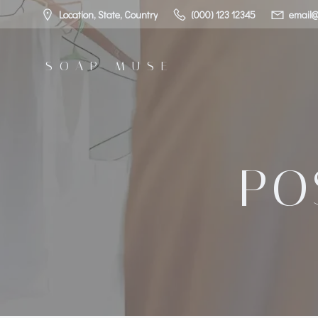
コ
Location, State, Country
(000) 123 12345
email@
ン
テ
ン
SOAP MUSE
ツ
へ
ス
キ
ッ
プ
PO