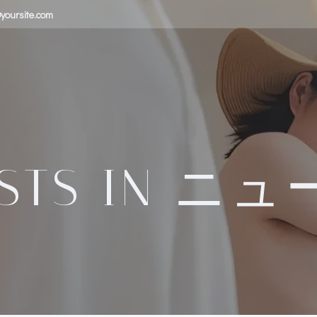
yoursite.com
STS IN ニ