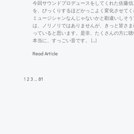
今回サウンドプロデュースをしてくれた佐藤信
を、びっくりするほどかっこよく変化させてく
ミュージシャンなんじゃないかと勘違いしそうで
は、ノリノリではありませんが、きっと皆さま
っていると思います。是非、たくさんの方に聴
本当に、すっごい音です。 […]
Read Article
Posts
Page
Page
Page
Page
1
2
3
…
81
navigation