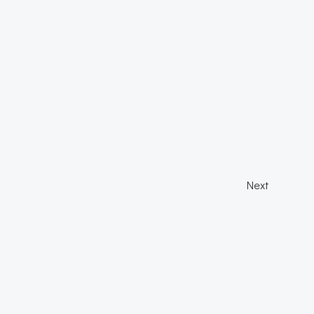
Post
Next
navi