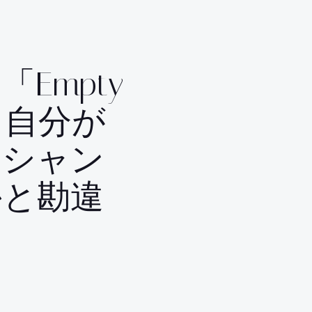
Empty
― 自分が
ジシャン
かと勘違